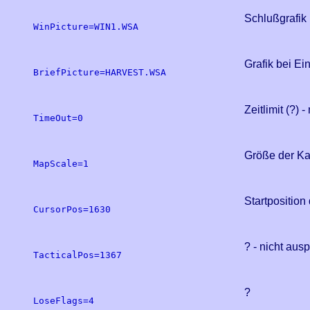
Schlußgrafik 
WinPicture=WIN1.WSA

Grafik bei E
BriefPicture=HARVEST.WSA

Zeitlimit (?) 
TimeOut=0

Größe der Kart
MapScale=1

Startposition
CursorPos=1630

? - nicht ausp
TacticalPos=1367

?
LoseFlags=4
