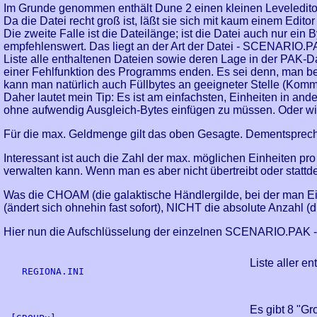
Im Grunde genommen enthält Dune 2 einen kleinen Leveleditor 
Da die Datei recht groß ist, läßt sie sich mit kaum einem Edit
Die zweite Falle ist die Dateilänge; ist die Datei auch nur ein
empfehlenswert. Das liegt an der Art der Datei - SCENARIO.PAK
Liste alle enthaltenen Dateien sowie deren Lage in der PAK-Dat
einer Fehlfunktion des Programms enden. Es sei denn, man be
kann man natürlich auch Füllbytes an geeigneter Stelle (Komm
Daher lautet mein Tip: Es ist am einfachsten, Einheiten in 
ohne aufwendig Ausgleich-Bytes einfügen zu müssen. Oder 
Für die max. Geldmenge gilt das oben Gesagte. Dementspre
Interessant ist auch die Zahl der max. möglichen Einheiten p
verwalten kann. Wenn man es aber nicht übertreibt oder statt
Was die CHOAM (die galaktische Händlergilde, bei der man Einh
(ändert sich ohnehin fast sofort), NICHT die absolute Anzahl (
Hier nun die Aufschlüsselung der einzelnen SCENARIO.PAK - 
Liste aller e
  REGIONA.INI

Es gibt 8 "G