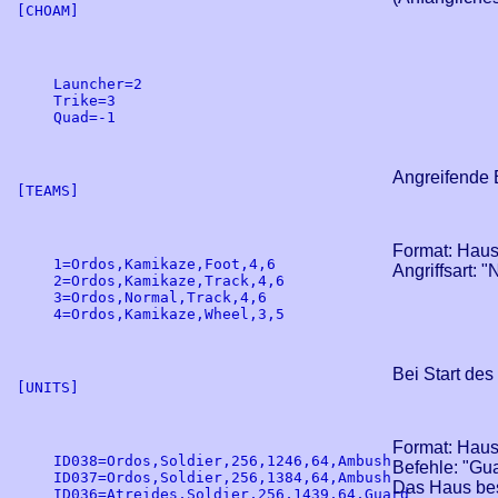
[CHOAM]

Launcher=2

Trike=3

Quad=-1

Angreifende 
[TEAMS]

Format: Haus,
1=Ordos,Kamikaze,Foot,4,6

Angriffsart: 
2=Ordos,Kamikaze,Track,4,6

3=Ordos,Normal,Track,4,6

4=Ordos,Kamikaze,Wheel,3,5

Bei Start des
[UNITS]

Format: Haus, 
ID038=Ordos,Soldier,256,1246,64,Ambush

Befehle: "Gua
ID037=Ordos,Soldier,256,1384,64,Ambush

Das Haus best
ID036=Atreides,Soldier,256,1439,64,Guard
