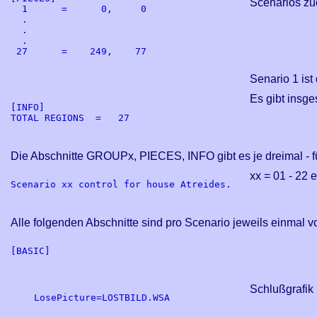
Scenarios zu
  1      =      0,     0

  .

  .

  .

 27      =    249,    77

Senario 1 ist
Es gibt insge
[INFO]

TOTAL REGIONS  =   27

Die Abschnitte GROUPx, PIECES, INFO gibt es je dreimal - fü
xx = 01 - 22 
Scenario xx control for house Atreides.

Alle folgenden Abschnitte sind pro Scenario jeweils einmal 
[BASIC]

Schlußgrafik
LosePicture=LOSTBILD.WSA
