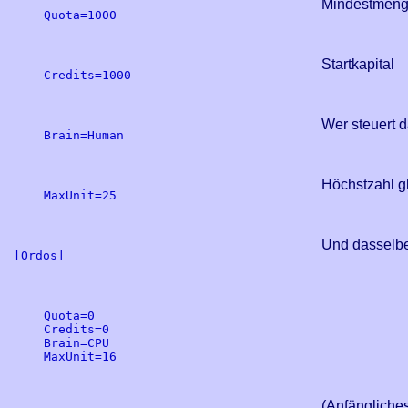
Mindestmeng
Quota=1000

Startkapital
Credits=1000

Wer steuert 
Brain=Human

Höchstzahl g
MaxUnit=25

Und dasselbe
[Ordos]

Quota=0

Credits=0

Brain=CPU

MaxUnit=16

(Anfängliche