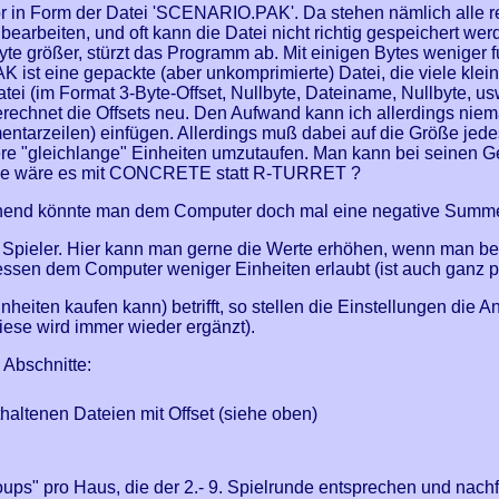
in Form der Datei 'SCENARIO.PAK'. Da stehen nämlich alle rele
or bearbeiten, und oft kann die Datei nicht richtig gespeichert 
 Byte größer, stürzt das Programm ab. Mit einigen Bytes weniger
 ist eine gepackte (aber unkomprimierte) Datei, die viele klein
ei (im Format 3-Byte-Offset, Nullbyte, Dateiname, Nullbyte, usw.
rechnet die Offsets neu. Den Aufwand kann ich allerdings nie
entarzeilen) einfügen. Allerdings muß dabei auf die Größe jed
andere "gleichlange" Einheiten umzutaufen. Man kann bei sei
wie wäre es mit CONCRETE statt R-TURRET ?
chend könnte man dem Computer doch mal eine negative Summe
ro Spieler. Hier kann man gerne die Werte erhöhen, wenn man b
dessen dem Computer weniger Einheiten erlaubt (ist auch ganz p
eiten kaufen kann) betrifft, so stellen die Einstellungen die A
diese wird immer wieder ergänzt).
Abschnitte:
nthaltenen Dateien mit Offset (siehe oben)
roups" pro Haus, die der 2.- 9. Spielrunde entsprechen und nac