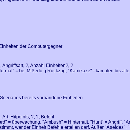
Einheiten der Computergegner
 Angriffsart, ?, Anzahl Einheiten?, ?
"Normal" = bei Mißerfolg Rückzug, "Kamikaze" - kämpfen bis alle
 Scenarios bereits vorhandene Einheiten
Art, Hitpoints, ?, ?, Befehl
rd" = überwachung, "Ambush" = Hinterhalt, "Hunt" = Angriff, "
immt, wer der Einheit Befehle erteilen darf. Außer "Atreides",