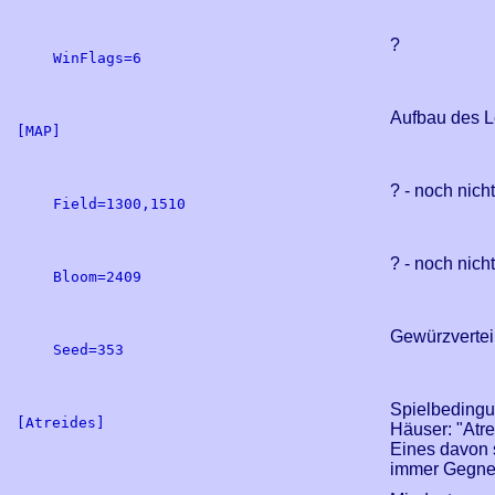
?
WinFlags=6

Aufbau des L
[MAP]

? - noch nich
Field=1300,1510

? - noch nich
Bloom=2409

Gewürzvertei
Seed=353

Spielbedingu
[Atreides]

Häuser: "Atr
Eines davon 
immer Gegner