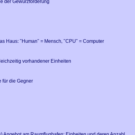
e der Gewürzförderung
das Haus: "Human" = Mensch, "CPU" = Computer
leichzeitig vorhandener Einheiten
 für die Gegner
s) Angebot am Raumflughafen: Einheiten und deren Anzahl