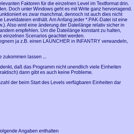
vanten Faktoren für die einzelnen Level im Textformat drin.
werden. Doch unter Windows geht es mit Write ganz hervorragend.
 funktioniert es zwar manchmal, dennoch ist auch dies nicht
e Leveldateien enthält. Am Anfang jeder *.PAK-Datei ist eine
). Also wird eine änderung der Dateilänge relativ sicher in
mandem empfehlen. Um die Dateilänge konstant zu halten,
es einzelnen Scenarios geachtet werden.
nen Gegnern ja z.B. einen LAUNCHER in INFANTRY verwandeln,
 zukommen lassen ...
edenkt, daß das Programm nicht unendlich viele Einheiten
raktisch) dann gibt es auch keine Probleme.
nzahl der beim Start des Levels verfügbaren Einheiten dar
hfolgende Angaben enthalten