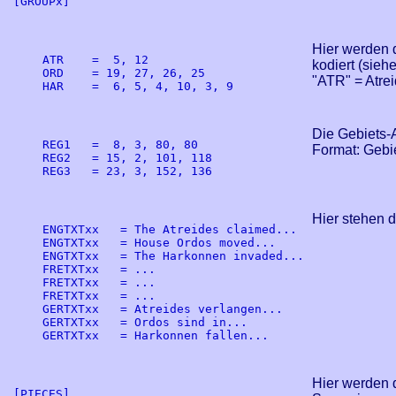
[GROUPx]

Hier werden d
ATR    =  5, 12

kodiert (sie
ORD    = 19, 27, 26, 25

"ATR" = Atre
HAR    =  6, 5, 4, 10, 3, 9

Die Gebiets-
REG1   =  8, 3, 80, 80

Format: Gebie
REG2   = 15, 2, 101, 118

REG3   = 23, 3, 152, 136

Hier stehen d
ENGTXTxx   = The Atreides claimed...

ENGTXTxx   = House Ordos moved...

ENGTXTxx   = The Harkonnen invaded...

FRETXTxx   = ...

FRETXTxx   = ...

FRETXTxx   = ...

GERTXTxx   = Atreides verlangen...

GERTXTxx   = Ordos sind in...

GERTXTxx   = Harkonnen fallen...

Hier werden d
[PIECES]
