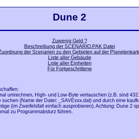
Dune 2
Zuwenig Geld ?
Beschreibung der SCENARIO.PAK Datei
Zuordnung der Scenarien zu den Gebieten auf der Planetenkart
Liste aller Gebäude
Liste aller Einheiten
Für Fortgeschrittene
schaffen:
al umrechnen, High- und Low-Byte vertauschen (z.B. sind 4321
suchen (Name der Datei: _SAVExxx.dat) und durch eine kaufkräf
ichtige (im Zweifelsfall einfach ausprobieren). Achtung: Dune 2 
hmal zu Programmabsturz führen.