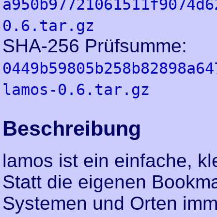
a950b97721061511f9074d6
0.6.tar.gz
SHA-256 Prüfsumme:
0449b59805b258b82898a64
lamos-0.6.tar.gz
Beschreibung
lamos ist ein einfache, 
Statt die eigenen Bookma
Systemen und Orten imme